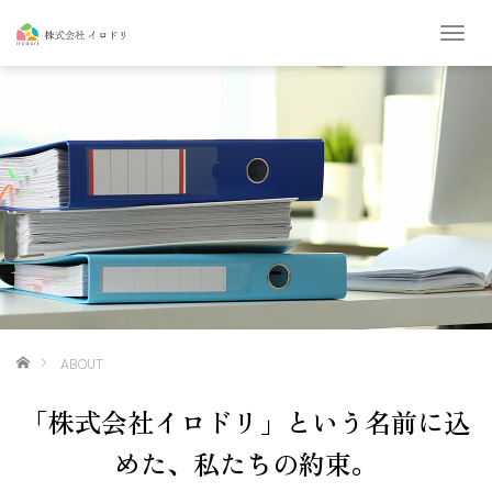
T
o
g
g
l
e
n
a
v
i
g
a
t
i
o
ホーム
ABOUT
n
「株式会社イロドリ」という名前に込
めた、私たちの約束。