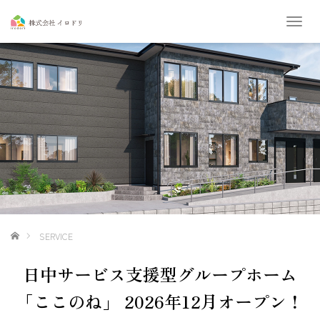
T
o
g
g
l
e
n
a
v
i
g
a
t
i
o
ホーム
SERVICE
n
日中サービス支援型グループホーム
「ここのね」 2026年12月オープン！